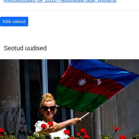
Aserbaidžaani GP 2018 - jalutuskäik rajal, Williams
Kõik videod
Seotud uudised