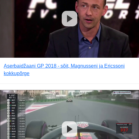
Aserbaidžaani GP 2018 - sõit, Magnusseni ja Ericssoni
kokkupõrge