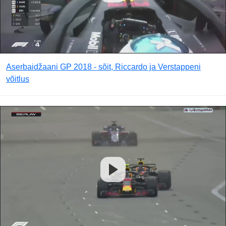
Aserbaidžaani GP 2018 - sõit, Riccardo ja Verstappeni
võitlus