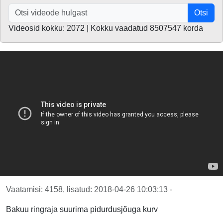
Otsi
Videosid kokku: 2072 | Kokku vaadatud 8507547 korda
Vaatamisi: 4158, lisatud: 2018-04-26 10:03:13 -
Bakuu ringraja suurima pidurdusjõuga kurv