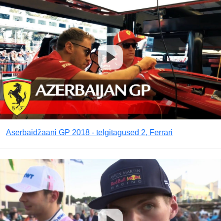
Aserbaidžaani GP 2018 - telgitagused 2, Ferrari