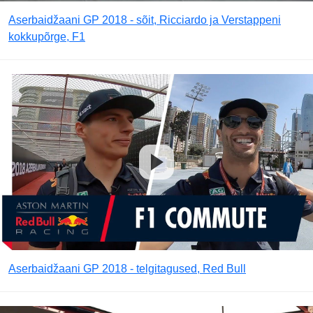
Aserbaidžaani GP 2018 - sõit, Ricciardo ja Verstappeni
kokkupõrge, F1
Aserbaidžaani GP 2018 - telgitagused, Red Bull