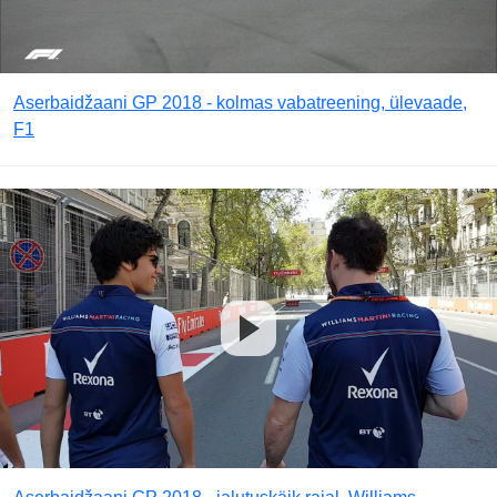
Aserbaidžaani GP 2018 - kolmas vabatreening, ülevaade,
F1