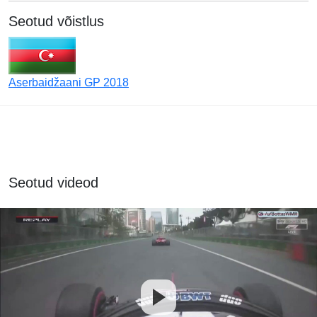
Seotud võistlus
Aserbaidžaani GP 2018
Seotud videod