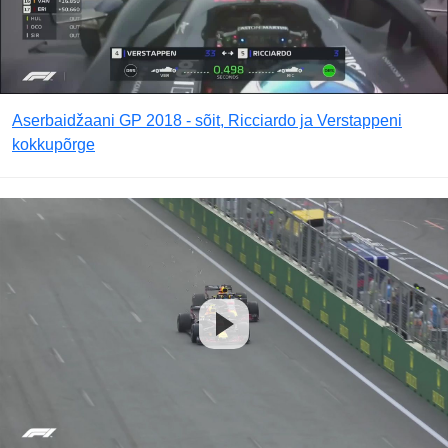
Aserbaidžaani GP 2018 - sõit, Ricciardo ja Verstappeni
kokkupõrge