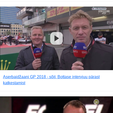
Aserbaidžaani GP 2018 - sõit, Bottase intervjuu pärast
katkestamist