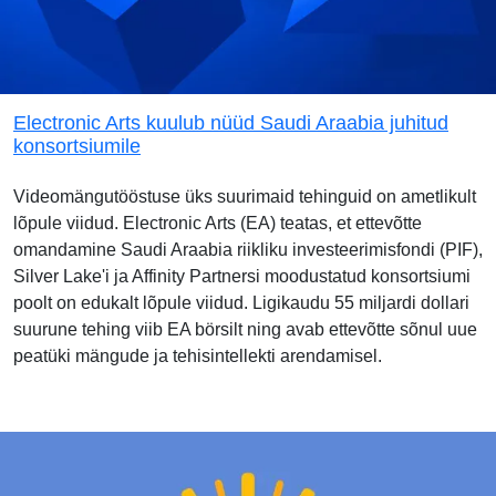
Electronic Arts kuulub nüüd Saudi Araabia juhitud
konsortsiumile
Videomängutööstuse üks suurimaid tehinguid on ametlikult
lõpule viidud. Electronic Arts (EA) teatas, et ettevõtte
omandamine Saudi Araabia riikliku investeerimisfondi (PIF),
Silver Lake'i ja Affinity Partnersi moodustatud konsortsiumi
poolt on edukalt lõpule viidud. Ligikaudu 55 miljardi dollari
suurune tehing viib EA börsilt ning avab ettevõtte sõnul uue
peatüki mängude ja tehisintellekti arendamisel.