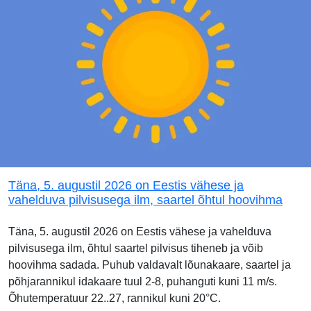
Täna, 5. augustil 2026 on Eestis vähese ja
vahelduva pilvisusega ilm, saartel õhtul hoovihma
Täna, 5. augustil 2026 on Eestis vähese ja vahelduva
pilvisusega ilm, õhtul saartel pilvisus tiheneb ja võib
hoovihma sadada. Puhub valdavalt lõunakaare, saartel ja
põhjarannikul idakaare tuul 2-8, puhanguti kuni 11 m/s.
Õhutemperatuur 22..27, rannikul kuni 20°C.