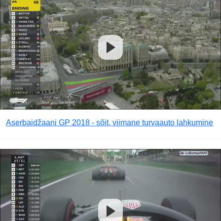
Aserbaidžaani GP 2018 - sõit, viimane turvaauto lahkumine