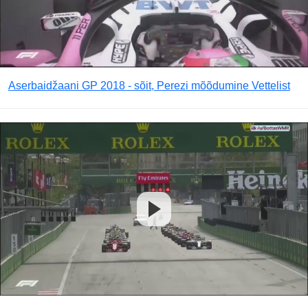
Aserbaidžaani GP 2018 - sõit, Perezi mõõdumine Vettelist