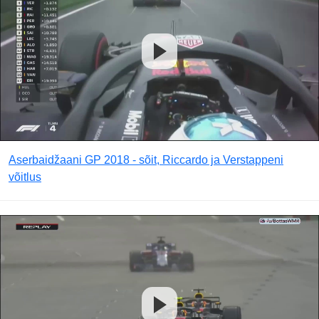
Aserbaidžaani GP 2018 - sõit, Riccardo ja Verstappeni
võitlus