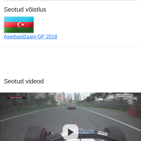
Seotud võistlus
Aserbaidžaani GP 2018
Seotud videod