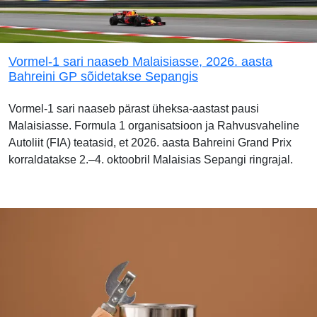
Vormel-1 sari naaseb Malaisiasse, 2026. aasta
Bahreini GP sõidetakse Sepangis
Vormel-1 sari naaseb pärast üheksa-aastast pausi
Malaisiasse. Formula 1 organisatsioon ja Rahvusvaheline
Autoliit (FIA) teatasid, et 2026. aasta Bahreini Grand Prix
korraldatakse 2.–4. oktoobril Malaisias Sepangi ringrajal.