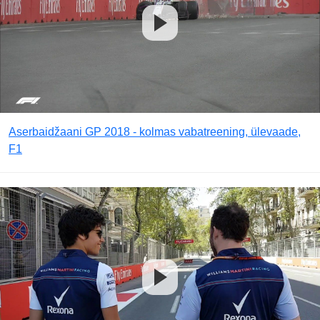
Aserbaidžaani GP 2018 - kolmas vabatreening, ülevaade,
F1