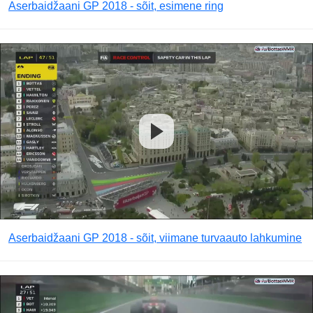
Aserbaidžaani GP 2018 - sõit, esimene ring
Aserbaidžaani GP 2018 - sõit, viimane turvaauto lahkumine