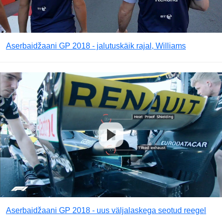
Aserbaidžaani GP 2018 - jalutuskäik rajal, Williams
Aserbaidžaani GP 2018 - uus väljalaskega seotud reegel