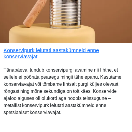
Konservipurk leiutati aastakümneid enne
konserviavajat
Tänapäeval tundub konservipurgi avamine nii lihtne, et
sellele ei pöörata peaaegu mingit tähelepanu. Kasutame
konserviavajat või tõmbame lihtsalt purgi küljes olevast
rõngast ning mõne sekundiga on toit käes. Konservide
ajaloo alguses oli olukord aga hoopis teistsugune –
metallist konservipurk leiutati aastakümneid enne
spetsiaalset konserviavajat.