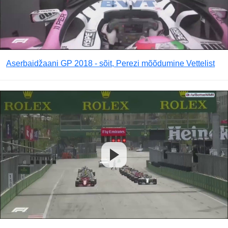
Aserbaidžaani GP 2018 - sõit, Perezi mõõdumine Vettelist