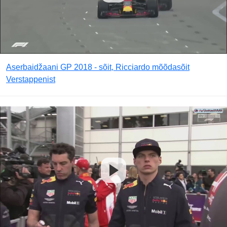
Aserbaidžaani GP 2018 - sõit, Ricciardo mõõdasõit
Verstappenist