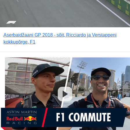
Aserbaidžaani GP 2018 - sõit, Ricciardo ja Verstappeni
kokkupõrge, F1