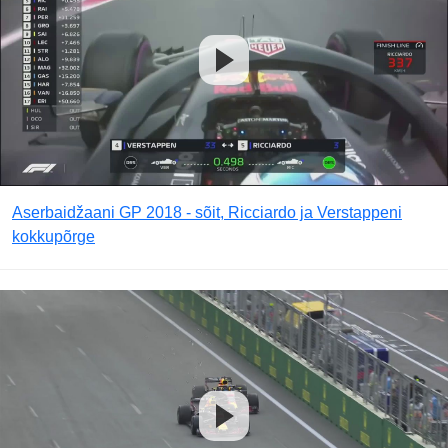
Aserbaidžaani GP 2018 - sõit, Ricciardo ja Verstappeni
kokkupõrge