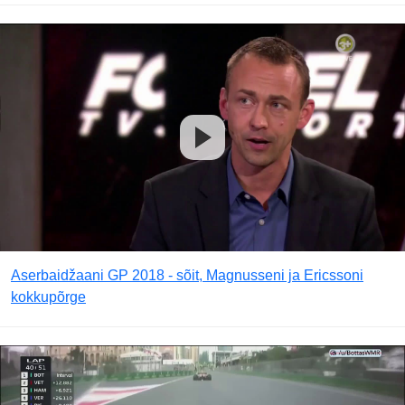
Aserbaidžaani GP 2018 - sõit, Magnusseni ja Ericssoni
kokkupõrge