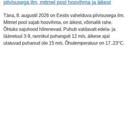
pilvisusega ilm, mitmel pool hoovihma ja äikest
Täna, 8. augustil 2026 on Eestis vahelduva pilvisusega ilm.
Mitmel pool sajab hoovihma, on äikest, võimalik rahe.
Õhtuks sajuhood hõrenevad. Puhub valdavalt edela- ja
läänetuul 3-9, rannikul puhanguti 12 m/s, äikese ajal
ulatuvad puhanud üle 15 m/s. Õhutemperatuur on 17..23°C.