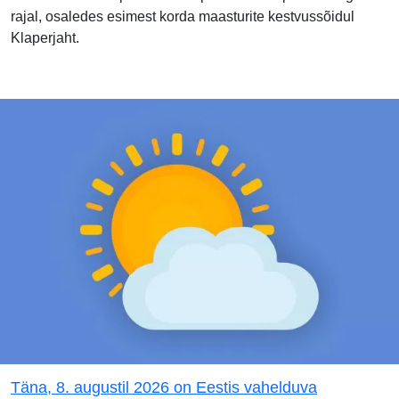
rajal, osaledes esimest korda maasturite kestvussõidul
Klaperjaht.
Täna, 8. augustil 2026 on Eestis vahelduva