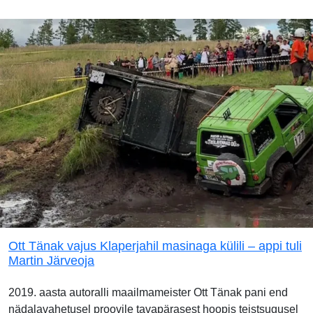
Ott Tänak vajus Klaperjahil masinaga külili – appi tuli
Martin Järveoja
2019. aasta autoralli maailmameister Ott Tänak pani end
nädalavahetusel proovile tavapärasest hoopis teistsugusel