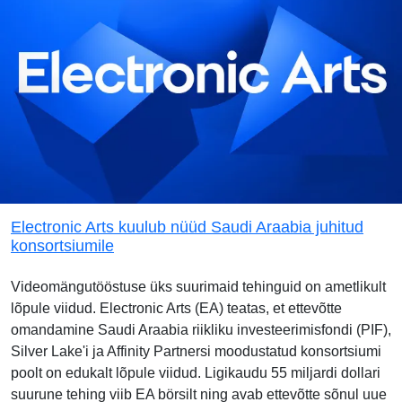
Electronic Arts kuulub nüüd Saudi Araabia juhitud
konsortsiumile
Videomängutööstuse üks suurimaid tehinguid on ametlikult
lõpule viidud. Electronic Arts (EA) teatas, et ettevõtte
omandamine Saudi Araabia riikliku investeerimisfondi (PIF),
Silver Lake'i ja Affinity Partnersi moodustatud konsortsiumi
poolt on edukalt lõpule viidud. Ligikaudu 55 miljardi dollari
suurune tehing viib EA börsilt ning avab ettevõtte sõnul uue