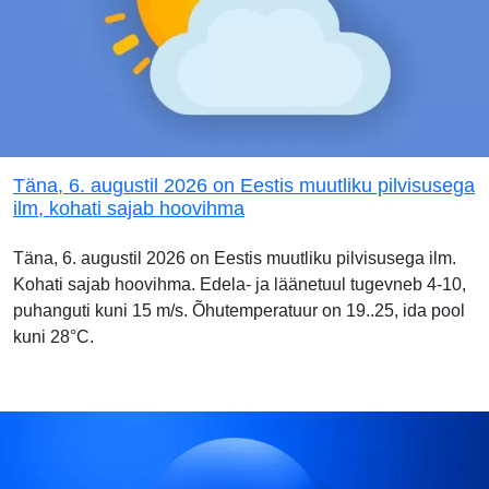
Täna, 6. augustil 2026 on Eestis muutliku pilvisusega
ilm, kohati sajab hoovihma
Täna, 6. augustil 2026 on Eestis muutliku pilvisusega ilm.
Kohati sajab hoovihma. Edela- ja läänetuul tugevneb 4-10,
puhanguti kuni 15 m/s. Õhutemperatuur on 19..25, ida pool
kuni 28°C.