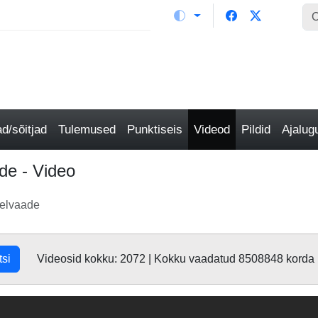
/sõitjad
Tulemused
Punktiseis
Videod
Pildid
Ajalu
de - Video
eelvaade
tsi
Videosid kokku: 2072 | Kokku vaadatud 8508848 korda