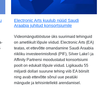
u
Electronic Arts kuulub nüüd Saudi
Araabia juhitud konsortsiumile
Videomängutööstuse üks suurimaid tehinguid
a-
on ametlikult lõpule viidud. Electronic Arts (EA)
5
teatas, et ettevõtte omandamine Saudi Araabia
riikliku investeerimisfondi (PIF), Silver Lake'i ja
Affinity Partnersi moodustatud konsortsiumi
poolt on edukalt lõpule viidud. Ligikaudu 55
miljardi dollari suurune tehing viib EA börsilt
ning avab ettevõtte sõnul uue peatüki
mängude ja tehisintellekti arendamisel.