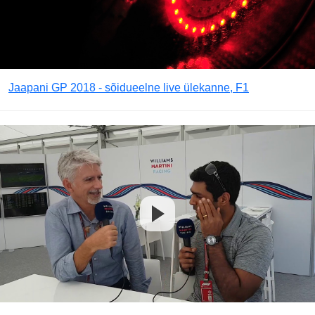
Jaapani GP 2018 - sõidueelne live ülekanne, F1