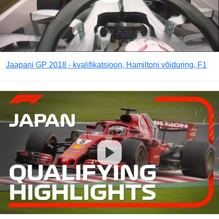
Jaapani GP 2018 - kvalifikatsioon, Hamiltoni võiduring, F1