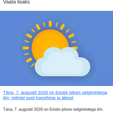
Vaata lisaks
Täna, 7. augustil 2026 on Eestis pilves selgimistega
ilm, mitmel pool hoovihma ja äikest
Täna, 7. augustil 2026 on Eestis pilves selgimistega ilm.