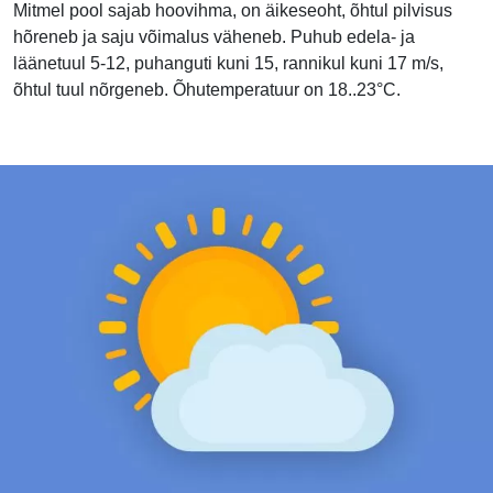
Mitmel pool sajab hoovihma, on äikeseoht, õhtul pilvisus
hõreneb ja saju võimalus väheneb. Puhub edela- ja
läänetuul 5-12, puhanguti kuni 15, rannikul kuni 17 m/s,
õhtul tuul nõrgeneb. Õhutemperatuur on 18..23°C.