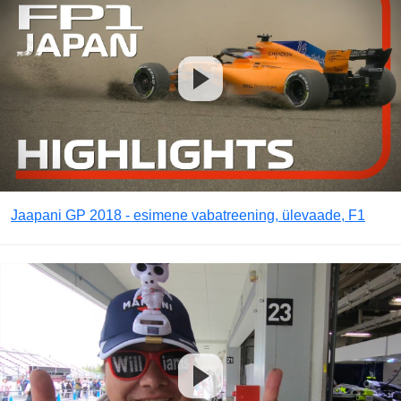
Jaapani GP 2018 - esimene vabatreening, ülevaade, F1