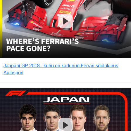
Jaapani GP 2018 - kuhu on kadunud Ferrari sõidukiirus,
Autosport