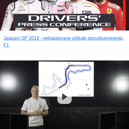
Jaapani GP 2018 - neljapäevane sõitjate pressikonverents,
F1