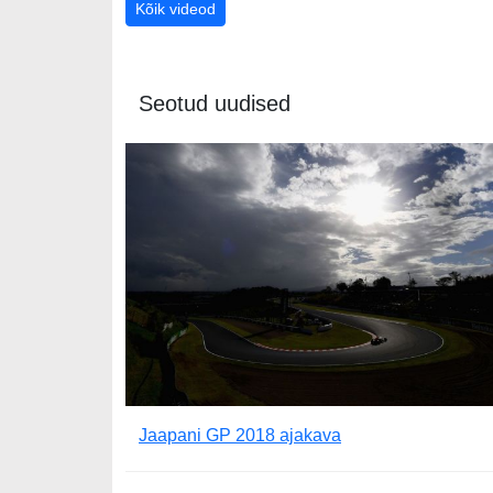
Kõik videod
Seotud uudised
Jaapani GP 2018 ajakava