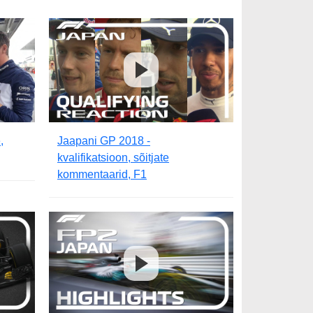
,
Jaapani GP 2018 -
kvalifikatsioon, sõitjate
kommentaarid, F1