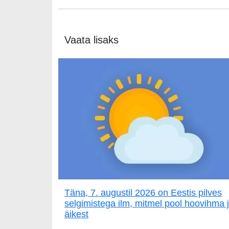
Vaata lisaks
Täna, 7. augustil 2026 on Eestis pilves
selgimistega ilm, mitmel pool hoovihma 
äikest