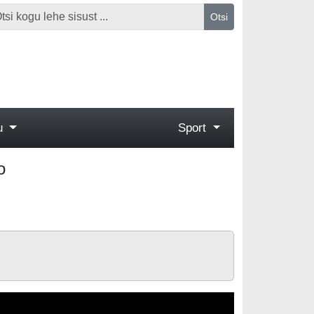
Otsi
gu
Sport
o