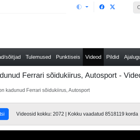
/sõitjad
Tulemused
Punktiseis
Videod
Pildid
Ajalu
unud Ferrari sõidukiirus, Autosport - Vide
n kadunud Ferrari sõidukiirus, Autosport
tsi
Videosid kokku: 2072 | Kokku vaadatud 8518119 korda