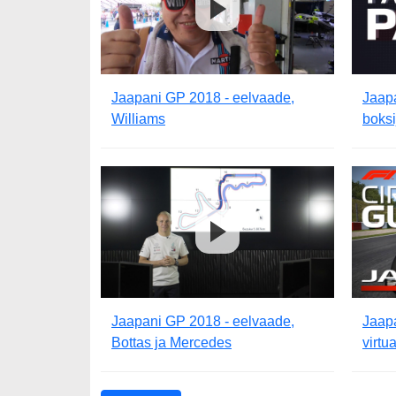
Jaapani GP 2018 - eelvaade,
Jaap
Williams
boksi
Jaapani GP 2018 - eelvaade,
Jaap
Bottas ja Mercedes
virtu