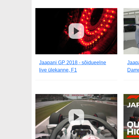
Jaapani GP 2018 - sõidueelne
Jaap
live ülekanne, F1
Damon