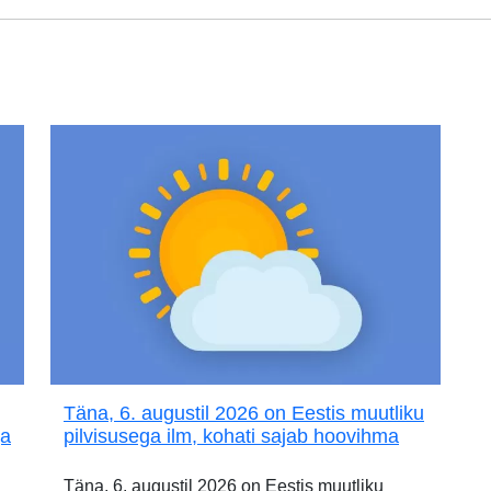
Täna, 6. augustil 2026 on Eestis muutliku
ja
pilvisusega ilm, kohati sajab hoovihma
Täna, 6. augustil 2026 on Eestis muutliku