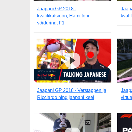
Jaapani GP 2018 -
Jaap
kvalifikatsioon, Hamiltoni
kvali
võiduring, F1
Jaapani GP 2018 - Verstappen ja
Jaap
Ricciardo ning jaapani keel
virtu