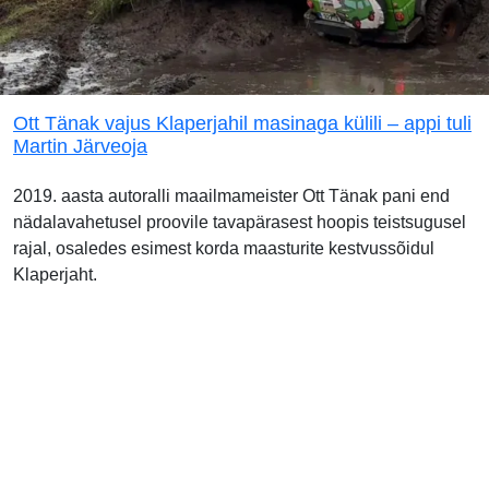
Ott Tänak vajus Klaperjahil masinaga külili – appi tuli
Martin Järveoja
2019. aasta autoralli maailmameister Ott Tänak pani end
nädalavahetusel proovile tavapärasest hoopis teistsugusel
rajal, osaledes esimest korda maasturite kestvussõidul
Klaperjaht.