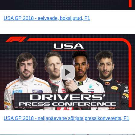
USA GP 2018 - eelvaade, boksijutud, F1
USA GP 2018 - neljapäevane sõitjate pressikonverents, F1