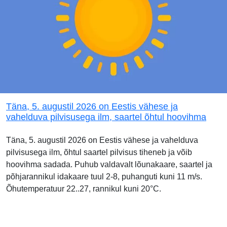
Täna, 5. augustil 2026 on Eestis vähese ja
vahelduva pilvisusega ilm, saartel õhtul hoovihma
Täna, 5. augustil 2026 on Eestis vähese ja vahelduva
pilvisusega ilm, õhtul saartel pilvisus tiheneb ja võib
hoovihma sadada. Puhub valdavalt lõunakaare, saartel ja
põhjarannikul idakaare tuul 2-8, puhanguti kuni 11 m/s.
Õhutemperatuur 22..27, rannikul kuni 20°C.