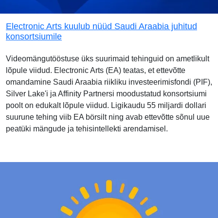
Electronic Arts kuulub nüüd Saudi Araabia juhitud
konsortsiumile
Videomängutööstuse üks suurimaid tehinguid on ametlikult
lõpule viidud. Electronic Arts (EA) teatas, et ettevõtte
omandamine Saudi Araabia riikliku investeerimisfondi (PIF),
Silver Lake'i ja Affinity Partnersi moodustatud konsortsiumi
poolt on edukalt lõpule viidud. Ligikaudu 55 miljardi dollari
suurune tehing viib EA börsilt ning avab ettevõtte sõnul uue
peatüki mängude ja tehisintellekti arendamisel.