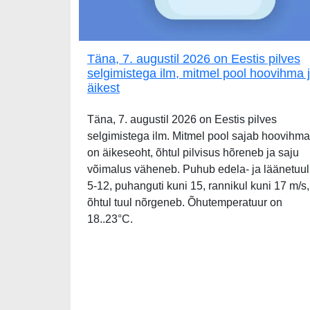
Täna, 7. augustil 2026 on Eestis pilves
selgimistega ilm, mitmel pool hoovihma 
äikest
Täna, 7. augustil 2026 on Eestis pilves
selgimistega ilm. Mitmel pool sajab hoovihma
on äikeseoht, õhtul pilvisus hõreneb ja saju
võimalus väheneb. Puhub edela- ja läänetuul
5-12, puhanguti kuni 15, rannikul kuni 17 m/s,
õhtul tuul nõrgeneb. Õhutemperatuur on
18..23°C.