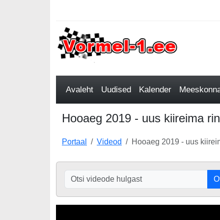
Avaleht
Uudised
Kalender
Meeskonnad
Hooaeg 2019 - uus kiireima rin
Portaal
Videod
Hooaeg 2019 - uus kiireim
O