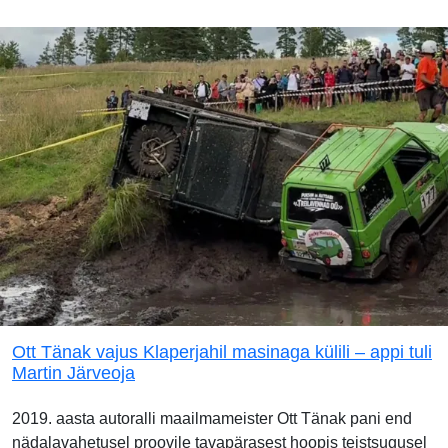
Ott Tänak vajus Klaperjahil masinaga külili – appi tuli
Martin Järveoja
2019. aasta autoralli maailmameister Ott Tänak pani end
nädalavahetusel proovile tavapärasest hoopis teistsugusel