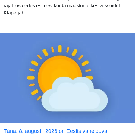
rajal, osaledes esimest korda maasturite kestvussõidul
Klaperjaht.
Täna, 8. augustil 2026 on Eestis vahelduva