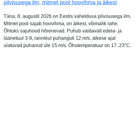
pilvisusega ilm, mitmel pool hoovihma ja äikest
Täna, 8. augustil 2026 on Eestis vahelduva pilvisusega ilm.
Mitmel pool sajab hoovihma, on äikest, võimalik rahe.
Õhtuks sajuhood hõrenevad. Puhub valdavalt edela- ja
läänetuul 3-9, rannikul puhanguti 12 m/s, äikese ajal
ulatuvad puhanud üle 15 m/s. Õhutemperatuur on 17..23°C.