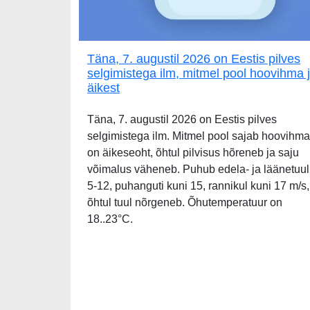
Täna, 7. augustil 2026 on Eestis pilves
selgimistega ilm, mitmel pool hoovihma 
äikest
Täna, 7. augustil 2026 on Eestis pilves
selgimistega ilm. Mitmel pool sajab hoovihma
on äikeseoht, õhtul pilvisus hõreneb ja saju
võimalus väheneb. Puhub edela- ja läänetuul
5-12, puhanguti kuni 15, rannikul kuni 17 m/s,
õhtul tuul nõrgeneb. Õhutemperatuur on
18..23°C.