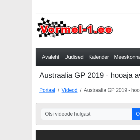
Avaleht
Uudised
Kalender
Meeskonnad
Austraalia GP 2019 - hooaja av
Portaal
Videod
Austraalia GP 2019 - hoo
O