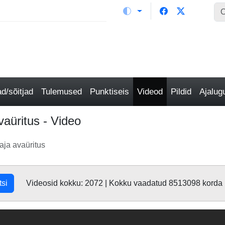
/sõitjad
Tulemused
Punktiseis
Videod
Pildid
Ajalu
aüritus - Video
aja avaüritus
tsi
Videosid kokku: 2072 | Kokku vaadatud 8513098 korda