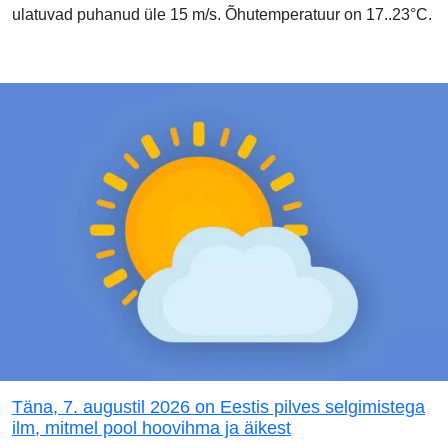
ulatuvad puhanud üle 15 m/s. Õhutemperatuur on 17..23°C.
Täna, 7. augustil 2026 on Eestis pilves selgimistega
ilm, mitmel pool hoovihma ja äikest