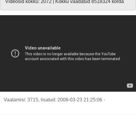
Videosid kokku: 2072 | Kokku vaadatud 8518324 korda
Vaatamisi: 3715, lisatud: 2008-03-23 21:25:06 -