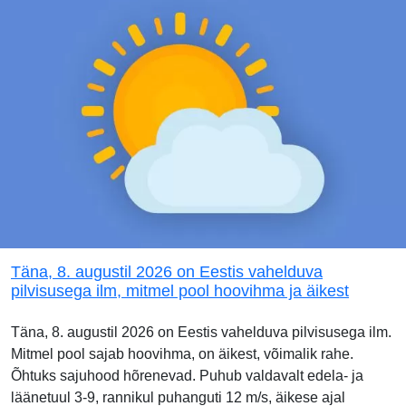
Täna, 8. augustil 2026 on Eestis vahelduva
pilvisusega ilm, mitmel pool hoovihma ja äikest
Täna, 8. augustil 2026 on Eestis vahelduva pilvisusega ilm.
Mitmel pool sajab hoovihma, on äikest, võimalik rahe.
Õhtuks sajuhood hõrenevad. Puhub valdavalt edela- ja
läänetuul 3-9, rannikul puhanguti 12 m/s, äikese ajal