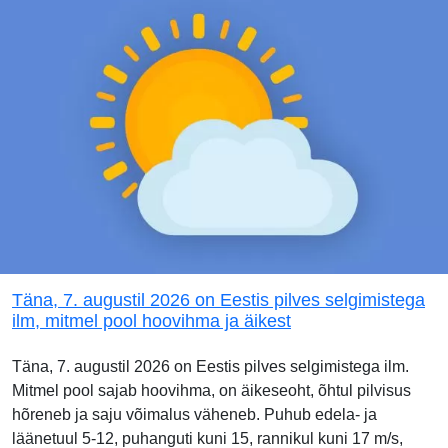
Täna, 7. augustil 2026 on Eestis pilves selgimistega
ilm, mitmel pool hoovihma ja äikest
Täna, 7. augustil 2026 on Eestis pilves selgimistega ilm.
Mitmel pool sajab hoovihma, on äikeseoht, õhtul pilvisus
hõreneb ja saju võimalus väheneb. Puhub edela- ja
läänetuul 5-12, puhanguti kuni 15, rannikul kuni 17 m/s,