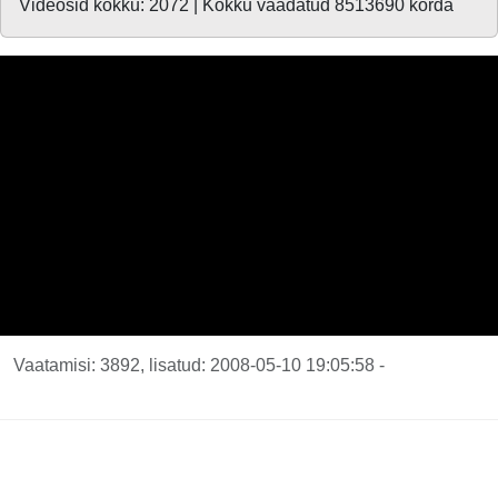
Videosid kokku: 2072 | Kokku vaadatud 8513690 korda
Vaatamisi: 3892, lisatud: 2008-05-10 19:05:58 -