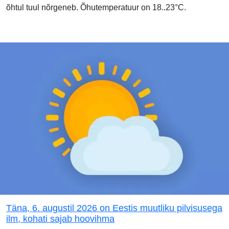
õhtul tuul nõrgeneb. Õhutemperatuur on 18..23°C.
Täna, 6. augustil 2026 on Eestis muutliku pilvisusega
ilm, kohati sajab hoovihma