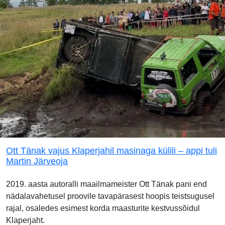
Ott Tänak vajus Klaperjahil masinaga külili – appi tuli
Martin Järveoja
2019. aasta autoralli maailmameister Ott Tänak pani end
nädalavahetusel proovile tavapärasest hoopis teistsugusel
rajal, osaledes esimest korda maasturite kestvussõidul
Klaperjaht.