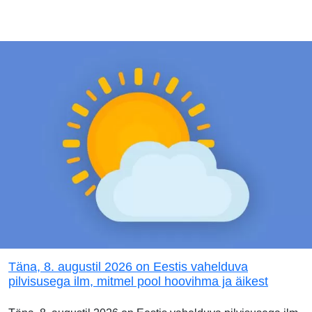
Täna, 8. augustil 2026 on Eestis vahelduva
pilvisusega ilm, mitmel pool hoovihma ja äikest