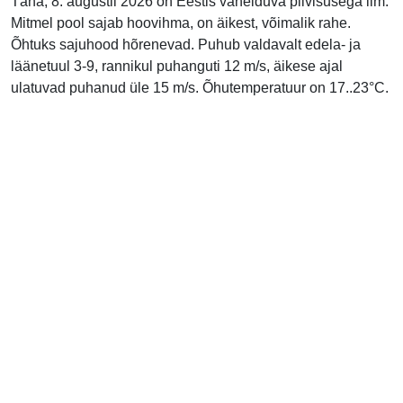
Täna, 8. augustil 2026 on Eestis vahelduva pilvisusega ilm.
Mitmel pool sajab hoovihma, on äikest, võimalik rahe.
Õhtuks sajuhood hõrenevad. Puhub valdavalt edela- ja
läänetuul 3-9, rannikul puhanguti 12 m/s, äikese ajal
ulatuvad puhanud üle 15 m/s. Õhutemperatuur on 17..23°C.