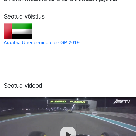
Seotud võistlus
Araabia Ühendemiraatide GP 2019
Seotud videod