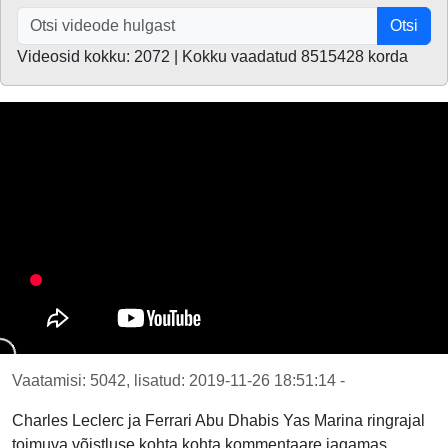
Otsi
Videosid kokku: 2072 | Kokku vaadatud 8515428 korda
Vaatamisi: 5042, lisatud: 2019-11-26 18:51:14 -
Charles Leclerc ja Ferrari Abu Dhabis Yas Marina ringrajal
toimuva võistluse kohta kohta kommentaare jagamas