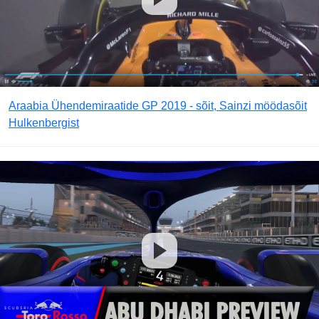
Araabia Ühendemiraatide GP 2019 - sõit, Sainzi möödasõit
Hulkenbergist