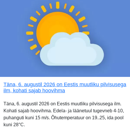
Täna, 6. augustil 2026 on Eestis muutliku pilvisusega
ilm, kohati sajab hoovihma
Täna, 6. augustil 2026 on Eestis muutliku pilvisusega ilm.
Kohati sajab hoovihma. Edela- ja läänetuul tugevneb 4-10,
puhanguti kuni 15 m/s. Õhutemperatuur on 19..25, ida pool
kuni 28°C.