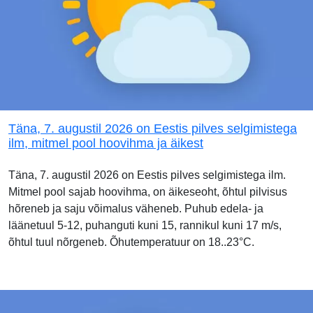
Täna, 7. augustil 2026 on Eestis pilves selgimistega
ilm, mitmel pool hoovihma ja äikest
Täna, 7. augustil 2026 on Eestis pilves selgimistega ilm.
Mitmel pool sajab hoovihma, on äikeseoht, õhtul pilvisus
hõreneb ja saju võimalus väheneb. Puhub edela- ja
läänetuul 5-12, puhanguti kuni 15, rannikul kuni 17 m/s,
õhtul tuul nõrgeneb. Õhutemperatuur on 18..23°C.