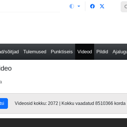
/sõitjad
Tulemused
Punktiseis
Videod
Pildid
Ajalu
ideo
a
tsi
Videosid kokku: 2072 | Kokku vaadatud 8510366 korda