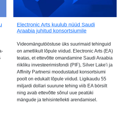
u
Electronic Arts kuulub nüüd Saudi
Araabia juhitud konsortsiumile
Videomängutööstuse üks suurimaid tehinguid
a-
on ametlikult lõpule viidud. Electronic Arts (EA)
5
teatas, et ettevõtte omandamine Saudi Araabia
riikliku investeerimisfondi (PIF), Silver Lake'i ja
Affinity Partnersi moodustatud konsortsiumi
poolt on edukalt lõpule viidud. Ligikaudu 55
miljardi dollari suurune tehing viib EA börsilt
ning avab ettevõtte sõnul uue peatüki
mängude ja tehisintellekti arendamisel.