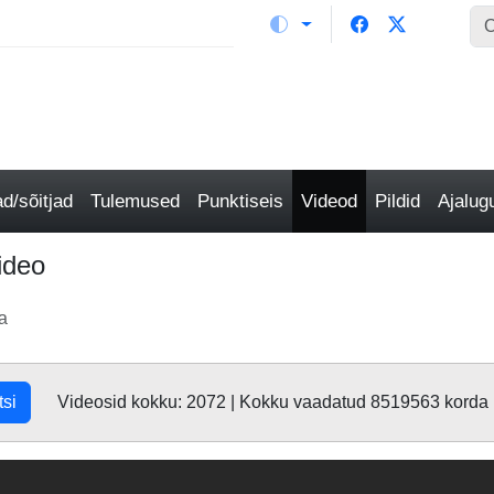
/sõitjad
Tulemused
Punktiseis
Videod
Pildid
Ajalu
ideo
a
tsi
Videosid kokku: 2072 | Kokku vaadatud 8519563 korda