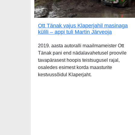
Ott Tänak vajus Klaperjahil masinaga
külili – appi tuli Martin Järveoja
2019. aasta autoralli maailmameister Ott
Tänak pani end nädalavahetusel proovile
tavapärasest hoopis teistsugusel rajal,
osaledes esimest korda maasturite
kestvussõidul Klaperjaht.