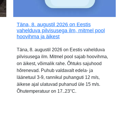
Täna, 8. augustil 2026 on Eestis
vahelduva pilvisusega ilm, mitmel pool
hoovihma ja äikest
Täna, 8. augustil 2026 on Eestis vahelduva
pilvisusega ilm. Mitmel pool sajab hoovihma,
on äikest, võimalik rahe. Õhtuks sajuhood
hõrenevad. Puhub valdavalt edela- ja
läänetuul 3-9, rannikul puhanguti 12 m/s,
äikese ajal ulatuvad puhanud üle 15 m/s.
Õhutemperatuur on 17..23°C.