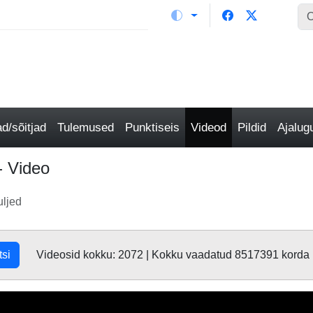
/sõitjad
Tulemused
Punktiseis
Videod
Pildid
Ajalu
- Video
ljed
tsi
Videosid kokku: 2072 | Kokku vaadatud 8517391 korda