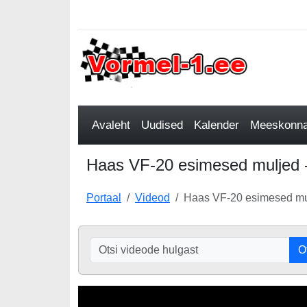
Avaleht
Uudised
Kalender
Meeskonnad
Haas VF-20 esimesed muljed 
Portaal
Videod
Haas VF-20 esimesed mu
O