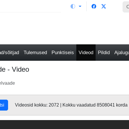
/sõitjad
Tulemused
Punktiseis
Videod
Pildid
Ajalu
e - Video
elvaade
tsi
Videosid kokku: 2072 | Kokku vaadatud 8508041 korda