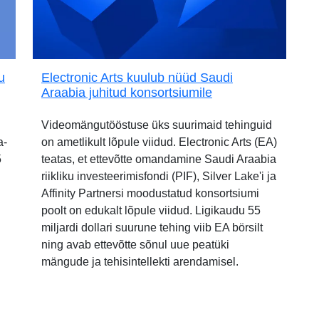
u
Electronic Arts kuulub nüüd Saudi
Araabia juhitud konsortsiumile
Videomängutööstuse üks suurimaid tehinguid
a-
on ametlikult lõpule viidud. Electronic Arts (EA)
5
teatas, et ettevõtte omandamine Saudi Araabia
riikliku investeerimisfondi (PIF), Silver Lake'i ja
Affinity Partnersi moodustatud konsortsiumi
poolt on edukalt lõpule viidud. Ligikaudu 55
miljardi dollari suurune tehing viib EA börsilt
ning avab ettevõtte sõnul uue peatüki
mängude ja tehisintellekti arendamisel.