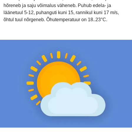
hõreneb ja saju võimalus väheneb. Puhub edela- ja
läänetuul 5-12, puhanguti kuni 15, rannikul kuni 17 m/s,
õhtul tuul nõrgeneb. Õhutemperatuur on 18..23°C.