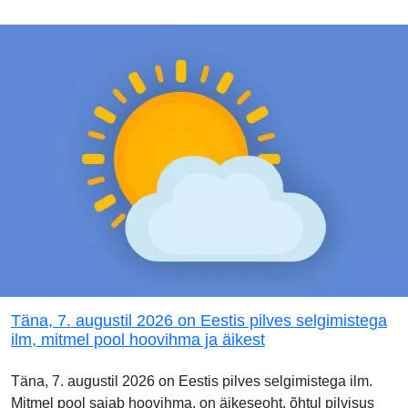
Täna, 7. augustil 2026 on Eestis pilves selgimistega
ilm, mitmel pool hoovihma ja äikest
Täna, 7. augustil 2026 on Eestis pilves selgimistega ilm.
Mitmel pool sajab hoovihma, on äikeseoht, õhtul pilvisus