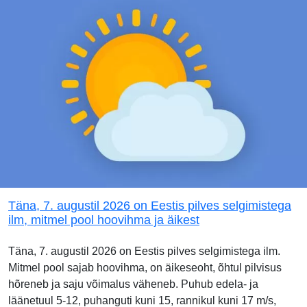
Täna, 7. augustil 2026 on Eestis pilves selgimistega
ilm, mitmel pool hoovihma ja äikest
Täna, 7. augustil 2026 on Eestis pilves selgimistega ilm.
Mitmel pool sajab hoovihma, on äikeseoht, õhtul pilvisus
hõreneb ja saju võimalus väheneb. Puhub edela- ja
läänetuul 5-12, puhanguti kuni 15, rannikul kuni 17 m/s,