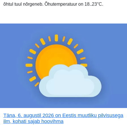
õhtul tuul nõrgeneb. Õhutemperatuur on 18..23°C.
Täna, 6. augustil 2026 on Eestis muutliku pilvisusega
ilm, kohati sajab hoovihma