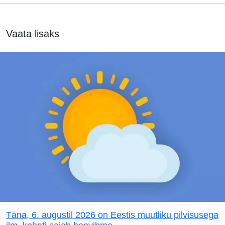
Vaata lisaks
Täna, 6. augustil 2026 on Eestis muutliku pilvisusega