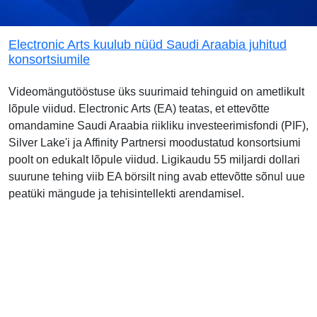
Electronic Arts kuulub nüüd Saudi Araabia juhitud
konsortsiumile
Videomängutööstuse üks suurimaid tehinguid on ametlikult
lõpule viidud. Electronic Arts (EA) teatas, et ettevõtte
omandamine Saudi Araabia riikliku investeerimisfondi (PIF),
Silver Lake'i ja Affinity Partnersi moodustatud konsortsiumi
poolt on edukalt lõpule viidud. Ligikaudu 55 miljardi dollari
suurune tehing viib EA börsilt ning avab ettevõtte sõnul uue
peatüki mängude ja tehisintellekti arendamisel.