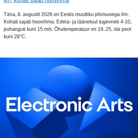
ilm, kohati sajab hoovihma
Täna, 6. augustil 2026 on Eestis muutliku pilvisusega ilm.
Kohati sajab hoovihma. Edela- ja läänetuul tugevneb 4-10,
puhanguti kuni 15 m/s. Õhutemperatuur on 19..25, ida pool
kuni 28°C.