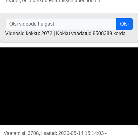
teadet, et ta lahkub Ferrarissse uuel hooajal
Otsi
Videosid kokku: 2072 | Kokku vaadatud 8508389 korda
Vaatamisi: 3708, lisatud: 2020-05-14 15:14:03 -