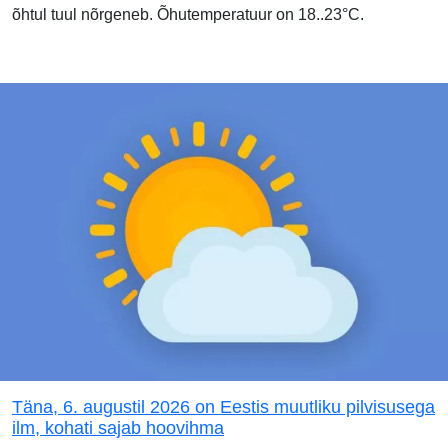
õhtul tuul nõrgeneb. Õhutemperatuur on 18..23°C.
Täna, 6. augustil 2026 on Eestis muutliku pilvisusega
ilm, kohati sajab hoovihma