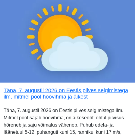
Täna, 7. augustil 2026 on Eestis pilves selgimistega
ilm, mitmel pool hoovihma ja äikest
Täna, 7. augustil 2026 on Eestis pilves selgimistega ilm.
Mitmel pool sajab hoovihma, on äikeseoht, õhtul pilvisus
hõreneb ja saju võimalus väheneb. Puhub edela- ja
läänetuul 5-12, puhanguti kuni 15, rannikul kuni 17 m/s,