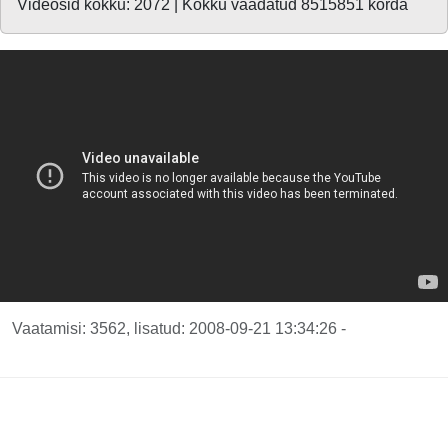
Videosid kokku: 2072 | Kokku vaadatud 8515851 korda
Vaatamisi: 3562, lisatud: 2008-09-21 13:34:26 -