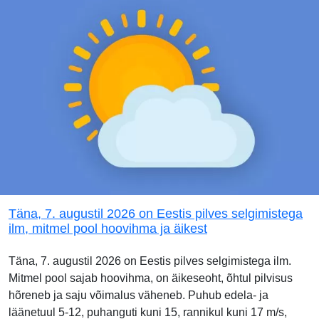
Täna, 7. augustil 2026 on Eestis pilves selgimistega
ilm, mitmel pool hoovihma ja äikest
Täna, 7. augustil 2026 on Eestis pilves selgimistega ilm.
Mitmel pool sajab hoovihma, on äikeseoht, õhtul pilvisus
hõreneb ja saju võimalus väheneb. Puhub edela- ja
läänetuul 5-12, puhanguti kuni 15, rannikul kuni 17 m/s,