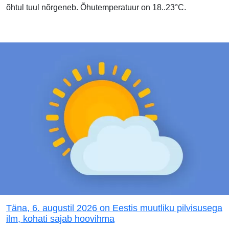
õhtul tuul nõrgeneb. Õhutemperatuur on 18..23°C.
Täna, 6. augustil 2026 on Eestis muutliku pilvisusega
ilm, kohati sajab hoovihma