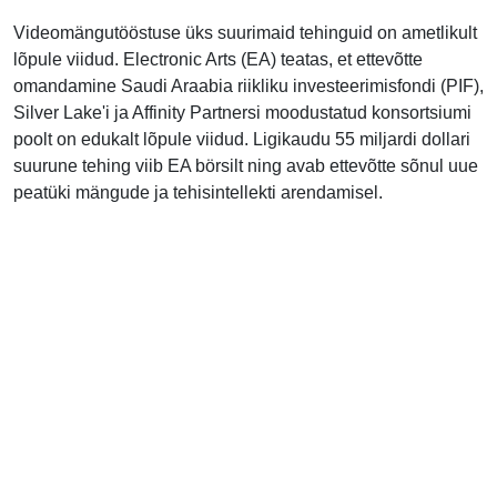
Videomängutööstuse üks suurimaid tehinguid on ametlikult
lõpule viidud. Electronic Arts (EA) teatas, et ettevõtte
omandamine Saudi Araabia riikliku investeerimisfondi (PIF),
Silver Lake'i ja Affinity Partnersi moodustatud konsortsiumi
poolt on edukalt lõpule viidud. Ligikaudu 55 miljardi dollari
suurune tehing viib EA börsilt ning avab ettevõtte sõnul uue
peatüki mängude ja tehisintellekti arendamisel.