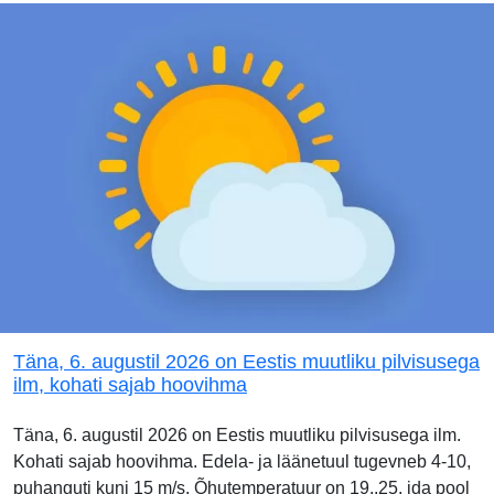
Täna, 6. augustil 2026 on Eestis muutliku pilvisusega
ilm, kohati sajab hoovihma
Täna, 6. augustil 2026 on Eestis muutliku pilvisusega ilm.
Kohati sajab hoovihma. Edela- ja läänetuul tugevneb 4-10,
puhanguti kuni 15 m/s. Õhutemperatuur on 19..25, ida pool