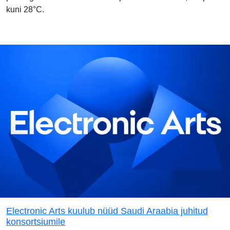
kuni 28°C.
Electronic Arts kuulub nüüd Saudi Araabia juhitud
konsortsiumile