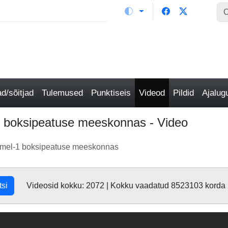
/sõitjad
Tulemused
Punktiseis
Videod
Pildid
Ajalu
l-1 boksipeatuse meeskonnas - Video
vormel-1 boksipeatuse meeskonnas
tsi
Videosid kokku: 2072 | Kokku vaadatud 8523103 korda