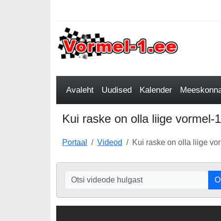
Avaleht
Uudised
Kalender
Meeskonnad
Kui raske on olla liige vorme
Portaal
Videod
Kui raske on olla liige 
O