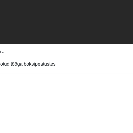
 -
eotud tööga boksipeatustes