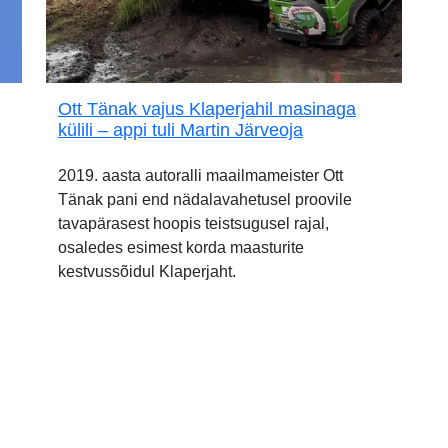
Ott Tänak vajus Klaperjahil masinaga
külili – appi tuli Martin Järveoja
2019. aasta autoralli maailmameister Ott
Tänak pani end nädalavahetusel proovile
tavapärasest hoopis teistsugusel rajal,
osaledes esimest korda maasturite
kestvussõidul Klaperjaht.