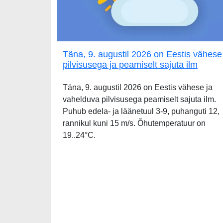
Täna, 9. augustil 2026 on Eestis vähese
pilvisusega ja peamiselt sajuta ilm
Täna, 9. augustil 2026 on Eestis vähese ja
vahelduva pilvisusega peamiselt sajuta ilm.
Puhub edela- ja läänetuul 3-9, puhanguti 12,
rannikul kuni 15 m/s. Õhutemperatuur on
19..24°C.