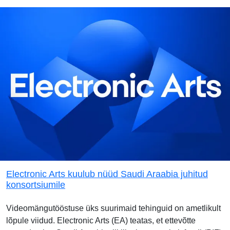
Electronic Arts kuulub nüüd Saudi Araabia juhitud
konsortsiumile
Videomängutööstuse üks suurimaid tehinguid on ametlikult
lõpule viidud. Electronic Arts (EA) teatas, et ettevõtte