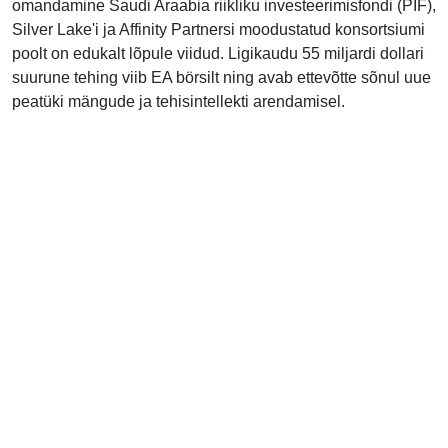
omandamine Saudi Araabia riikliku investeerimisfondi (PIF),
Silver Lake'i ja Affinity Partnersi moodustatud konsortsiumi
poolt on edukalt lõpule viidud. Ligikaudu 55 miljardi dollari
suurune tehing viib EA börsilt ning avab ettevõtte sõnul uue
peatüki mängude ja tehisintellekti arendamisel.