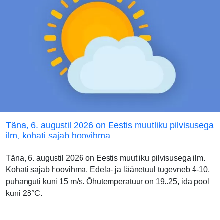
Täna, 6. augustil 2026 on Eestis muutliku pilvisusega
ilm, kohati sajab hoovihma
Täna, 6. augustil 2026 on Eestis muutliku pilvisusega ilm.
Kohati sajab hoovihma. Edela- ja läänetuul tugevneb 4-10,
puhanguti kuni 15 m/s. Õhutemperatuur on 19..25, ida pool
kuni 28°C.