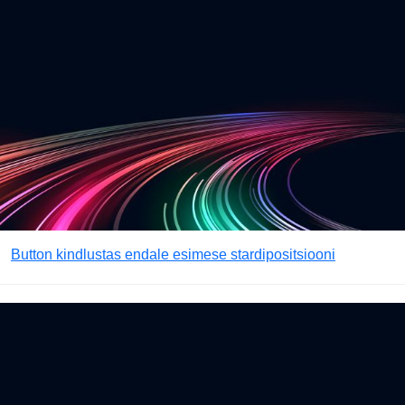
Button kindlustas endale esimese stardipositsiooni