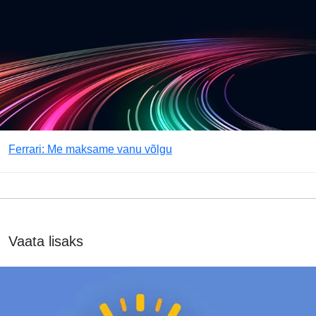
Ferrari: Me maksame vanu võlgu
Vaata lisaks