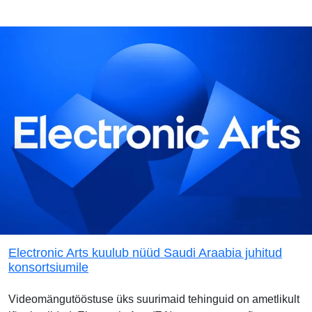
Electronic Arts kuulub nüüd Saudi Araabia juhitud
konsortsiumile
Videomängutööstuse üks suurimaid tehinguid on ametlikult