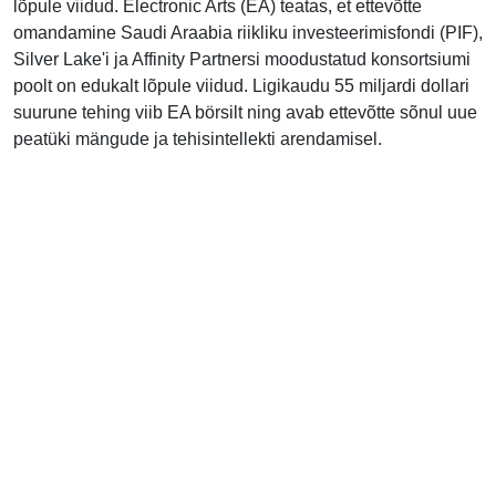
lõpule viidud. Electronic Arts (EA) teatas, et ettevõtte
omandamine Saudi Araabia riikliku investeerimisfondi (PIF),
Silver Lake'i ja Affinity Partnersi moodustatud konsortsiumi
poolt on edukalt lõpule viidud. Ligikaudu 55 miljardi dollari
suurune tehing viib EA börsilt ning avab ettevõtte sõnul uue
peatüki mängude ja tehisintellekti arendamisel.