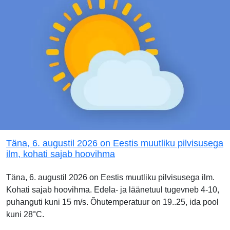
Täna, 6. augustil 2026 on Eestis muutliku pilvisusega
ilm, kohati sajab hoovihma
Täna, 6. augustil 2026 on Eestis muutliku pilvisusega ilm.
Kohati sajab hoovihma. Edela- ja läänetuul tugevneb 4-10,
puhanguti kuni 15 m/s. Õhutemperatuur on 19..25, ida pool
kuni 28°C.