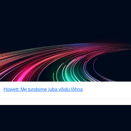
Howett: Me tundsime juba võidu lõhna