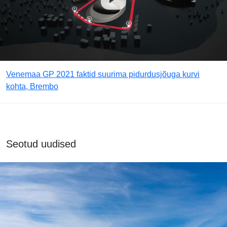
Venemaa GP 2021 faktid suurima pidurdusjõuga kurvi
kohta, Brembo
Seotud uudised