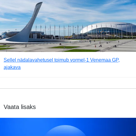
Sellel nädalavahetusel toimub vormel-1 Venemaa GP,
ajakava
Vaata lisaks