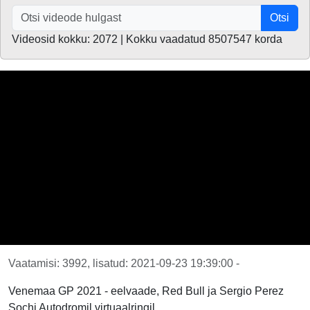
Otsi
Videosid kokku: 2072 | Kokku vaadatud 8507547 korda
Vaatamisi: 3992, lisatud: 2021-09-23 19:39:00 -
Venemaa GP 2021 - eelvaade, Red Bull ja Sergio Perez
Sochi Autodromil virtuaalringil