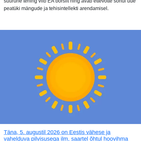
suurune tehing viib EA börsilt ning avab ettevõtte sõnul uue
peatüki mängude ja tehisintellekti arendamisel.
Täna, 5. augustil 2026 on Eestis vähese ja
vahelduva pilvisusega ilm, saartel õhtul hoovihma