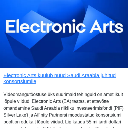
Electronic Arts kuulub nüüd Saudi Araabia juhitud
konsortsiumile
Videomängutööstuse üks suurimaid tehinguid on ametlikult
lõpule viidud. Electronic Arts (EA) teatas, et ettevõtte
omandamine Saudi Araabia riikliku investeerimisfondi (PIF),
Silver Lake'i ja Affinity Partnersi moodustatud konsortsiumi
poolt on edukalt lõpule viidud. Ligikaudu 55 miljardi dollari