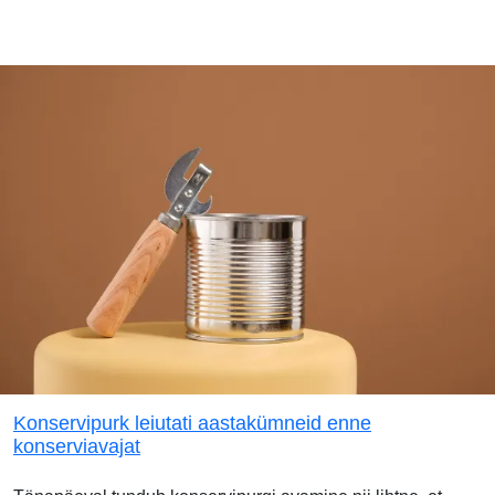
Konservipurk leiutati aastakümneid enne
konserviavajat