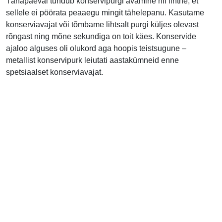
Tänapäeval tundub konservipurgi avamine nii lihtne, et
sellele ei pöörata peaaegu mingit tähelepanu. Kasutame
konserviavajat või tõmbame lihtsalt purgi küljes olevast
rõngast ning mõne sekundiga on toit käes. Konservide
ajaloo alguses oli olukord aga hoopis teistsugune –
metallist konservipurk leiutati aastakümneid enne
spetsiaalset konserviavajat.