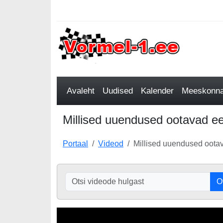
Avaleht
Uudised
Kalender
Meeskonnad
Millised uuendused ootavad ee
Portaal
Videod
Millised uuendused ootav
O