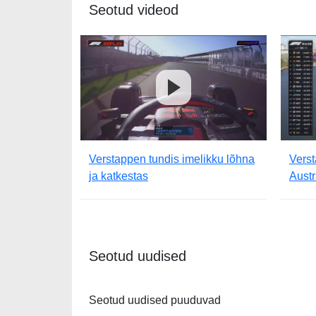
Seotud videod
Verstappen tundis imelikku lõhna
Vers
ja katkestas
Austr
Seotud uudised
Seotud uudised puuduvad