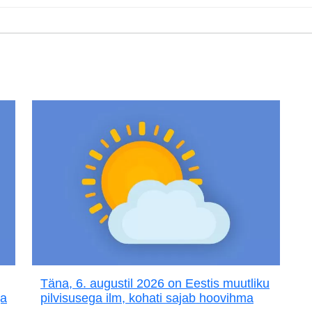
Täna, 6. augustil 2026 on Eestis muutliku
ja
pilvisusega ilm, kohati sajab hoovihma