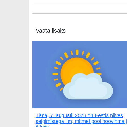
Vaata lisaks
Täna, 7. augustil 2026 on Eestis pilves
selgimistega ilm, mitmel pool hoovihma 