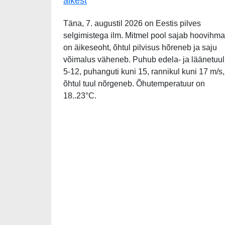
äikest
Täna, 7. augustil 2026 on Eestis pilves
selgimistega ilm. Mitmel pool sajab hoovihma
on äikeseoht, õhtul pilvisus hõreneb ja saju
võimalus väheneb. Puhub edela- ja läänetuul
5-12, puhanguti kuni 15, rannikul kuni 17 m/s,
õhtul tuul nõrgeneb. Õhutemperatuur on
18..23°C.