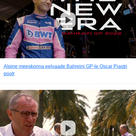
Alpine meeskonna eelvaade Bahreini GP-le Oscar Piastri
poolt