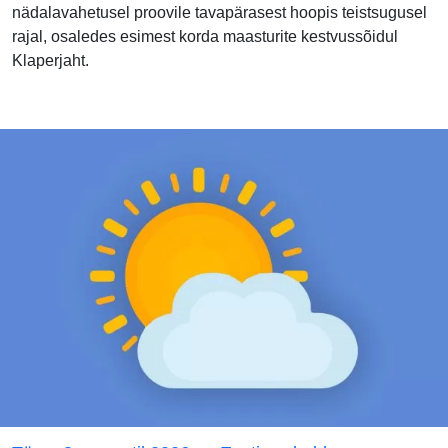
nädalavahetusel proovile tavapärasest hoopis teistsugusel
rajal, osaledes esimest korda maasturite kestvussõidul
Klaperjaht.