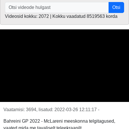
Otsi
Videosid kokku: 2072 | Kokku vaadatud 8519563 korda
Vaatamisi: 3694, lisatud: 2022-03-26 12:11:17 -
Bahreini GP 2022 - McLareni meeskonna telgitagused,
vaated mida me tavaliselt teleekraanilt