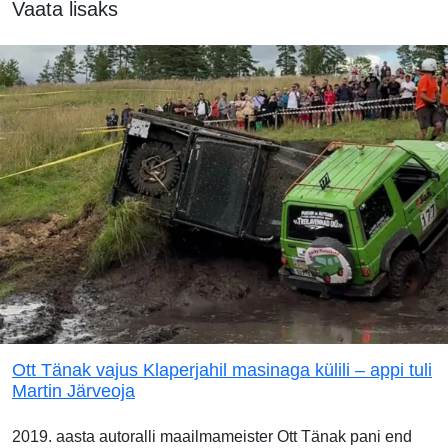
Vaata lisaks
Ott Tänak vajus Klaperjahil masinaga külili – appi tuli
Martin Järveoja
2019. aasta autoralli maailmameister Ott Tänak pani end