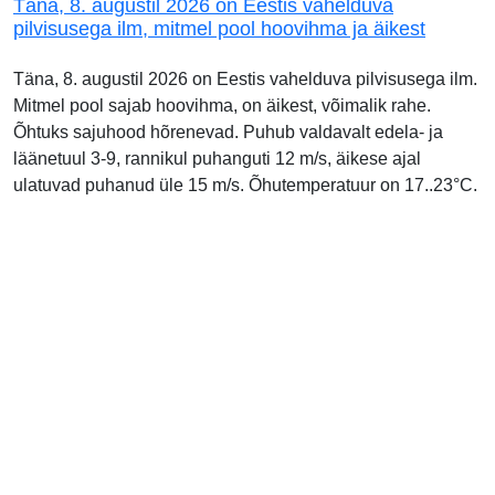
Täna, 8. augustil 2026 on Eestis vahelduva
pilvisusega ilm, mitmel pool hoovihma ja äikest
Täna, 8. augustil 2026 on Eestis vahelduva pilvisusega ilm.
Mitmel pool sajab hoovihma, on äikest, võimalik rahe.
Õhtuks sajuhood hõrenevad. Puhub valdavalt edela- ja
läänetuul 3-9, rannikul puhanguti 12 m/s, äikese ajal
ulatuvad puhanud üle 15 m/s. Õhutemperatuur on 17..23°C.