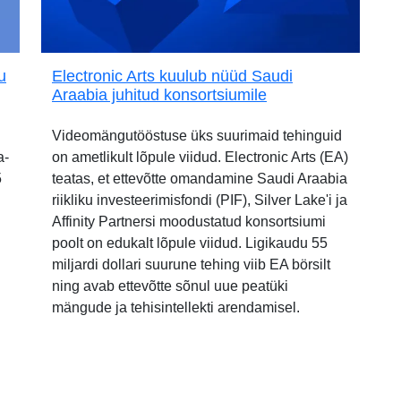
u
Electronic Arts kuulub nüüd Saudi
Araabia juhitud konsortsiumile
Videomängutööstuse üks suurimaid tehinguid
a-
on ametlikult lõpule viidud. Electronic Arts (EA)
5
teatas, et ettevõtte omandamine Saudi Araabia
riikliku investeerimisfondi (PIF), Silver Lake'i ja
Affinity Partnersi moodustatud konsortsiumi
poolt on edukalt lõpule viidud. Ligikaudu 55
miljardi dollari suurune tehing viib EA börsilt
ning avab ettevõtte sõnul uue peatüki
mängude ja tehisintellekti arendamisel.