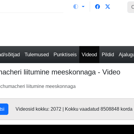
/sõitjad
Tulemused
Punktiseis
Videod
Pildid
Ajalu
cheri liitumine meeskonnaga - Video
Schumacheri liitumine meeskonnaga
tsi
Videosid kokku: 2072 | Kokku vaadatud 8508848 korda