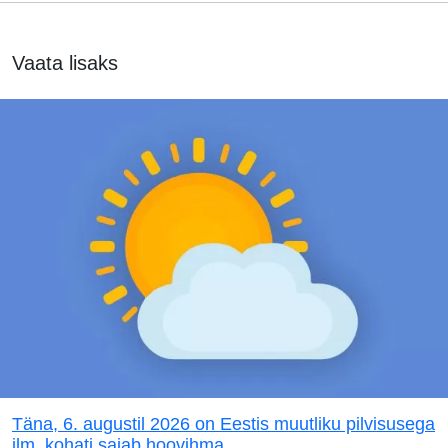
Vaata lisaks
Täna, 6. augustil 2026 on Eestis muutliku pilvisusega
ilm, kohati sajab hoovihma