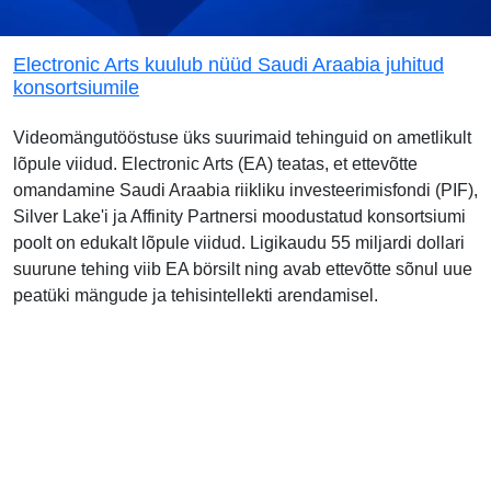
Electronic Arts kuulub nüüd Saudi Araabia juhitud
konsortsiumile
Videomängutööstuse üks suurimaid tehinguid on ametlikult
lõpule viidud. Electronic Arts (EA) teatas, et ettevõtte
omandamine Saudi Araabia riikliku investeerimisfondi (PIF),
Silver Lake'i ja Affinity Partnersi moodustatud konsortsiumi
poolt on edukalt lõpule viidud. Ligikaudu 55 miljardi dollari
suurune tehing viib EA börsilt ning avab ettevõtte sõnul uue
peatüki mängude ja tehisintellekti arendamisel.