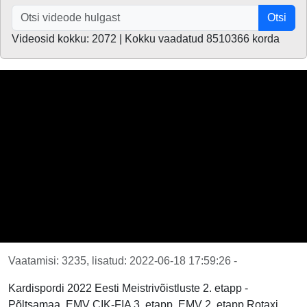
Otsi
Videosid kokku: 2072 | Kokku vaadatud 8510366 korda
Vaatamisi: 3235, lisatud: 2022-06-18 17:59:26 -
Kardispordi 2022 Eesti Meistrivõistluste 2. etapp -
Põltsamaa. EMV CIK-FIA 3. etapp, EMV 2. etapp Rotaxi