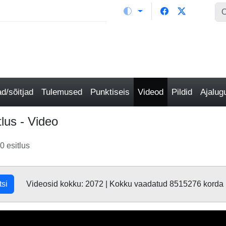
/sõitjad
Tulemused
Punktiseis
Videod
Pildid
Ajalu
lus - Video
0 esitlus
tsi
Videosid kokku: 2072 | Kokku vaadatud 8515276 korda