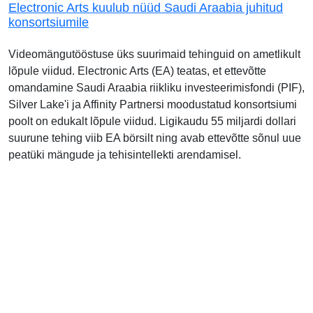
Electronic Arts kuulub nüüd Saudi Araabia juhitud
konsortsiumile
Videomängutööstuse üks suurimaid tehinguid on ametlikult
lõpule viidud. Electronic Arts (EA) teatas, et ettevõtte
omandamine Saudi Araabia riikliku investeerimisfondi (PIF),
Silver Lake'i ja Affinity Partnersi moodustatud konsortsiumi
poolt on edukalt lõpule viidud. Ligikaudu 55 miljardi dollari
suurune tehing viib EA börsilt ning avab ettevõtte sõnul uue
peatüki mängude ja tehisintellekti arendamisel.