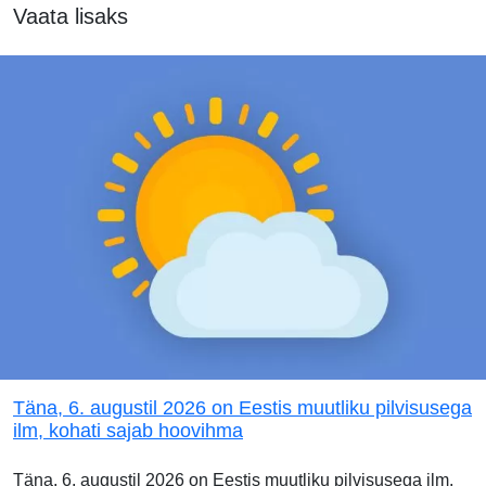
Vaata lisaks
Täna, 6. augustil 2026 on Eestis muutliku pilvisusega
ilm, kohati sajab hoovihma
Täna, 6. augustil 2026 on Eestis muutliku pilvisusega ilm.