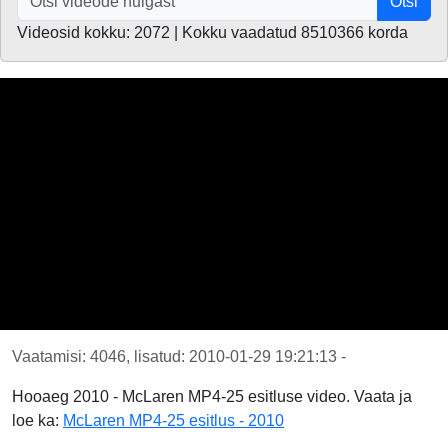
Otsi
Videosid kokku: 2072 | Kokku vaadatud 8510366 korda
Vaatamisi: 4046, lisatud: 2010-01-29 19:21:13 -
Hooaeg 2010 - McLaren MP4-25 esitluse video. Vaata ja
loe ka:
McLaren MP4-25 esitlus - 2010