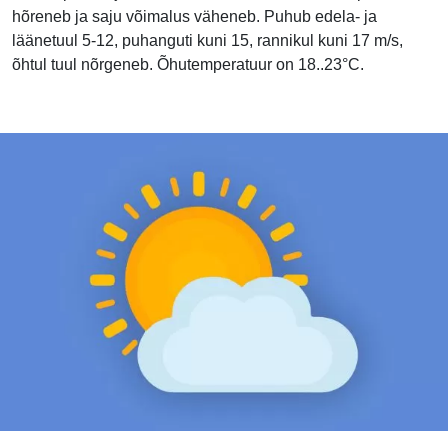
hõreneb ja saju võimalus väheneb. Puhub edela- ja
läänetuul 5-12, puhanguti kuni 15, rannikul kuni 17 m/s,
õhtul tuul nõrgeneb. Õhutemperatuur on 18..23°C.