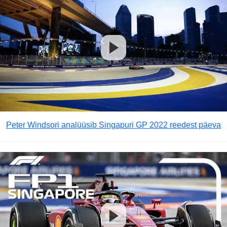
Peter Windsori analüüsib Singapuri GP 2022 reedest päeva