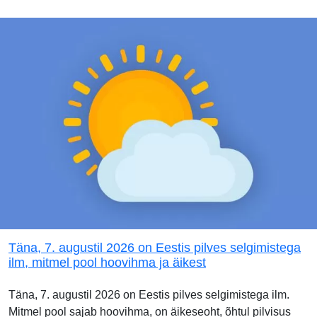
Täna, 7. augustil 2026 on Eestis pilves selgimistega
ilm, mitmel pool hoovihma ja äikest
Täna, 7. augustil 2026 on Eestis pilves selgimistega ilm.
Mitmel pool sajab hoovihma, on äikeseoht, õhtul pilvisus