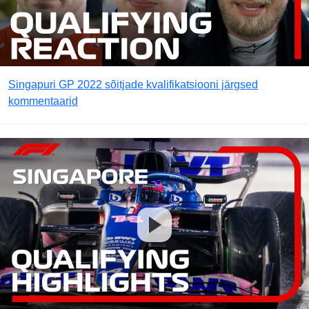
Singapuri GP 2022 sõitjade kvalifikatsiooni järgsed
kommentaarid