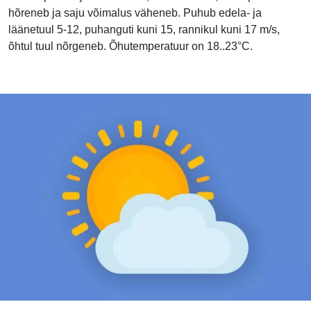
hõreneb ja saju võimalus väheneb. Puhub edela- ja
läänetuul 5-12, puhanguti kuni 15, rannikul kuni 17 m/s,
õhtul tuul nõrgeneb. Õhutemperatuur on 18..23°C.