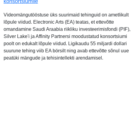
konsortsiumile
Videomängutööstuse üks suurimaid tehinguid on ametlikult
lõpule viidud. Electronic Arts (EA) teatas, et ettevõtte
omandamine Saudi Araabia riikliku investeerimisfondi (PIF),
Silver Lake'i ja Affinity Partnersi moodustatud konsortsiumi
poolt on edukalt lõpule viidud. Ligikaudu 55 miljardi dollari
suurune tehing viib EA börsilt ning avab ettevõtte sõnul uue
peatüki mängude ja tehisintellekti arendamisel.