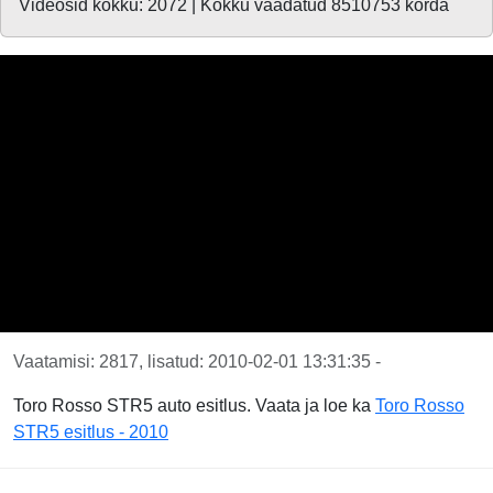
Videosid kokku: 2072 | Kokku vaadatud 8510753 korda
Vaatamisi: 2817, lisatud: 2010-02-01 13:31:35 -
Toro Rosso STR5 auto esitlus. Vaata ja loe ka
Toro Rosso
STR5 esitlus - 2010