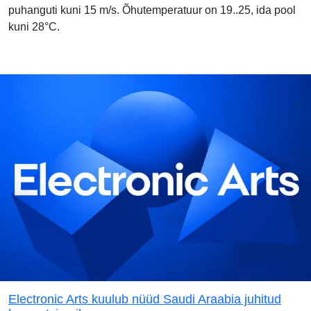
puhanguti kuni 15 m/s. Õhutemperatuur on 19..25, ida pool
kuni 28°C.
Electronic Arts kuulub nüüd Saudi Araabia juhitud