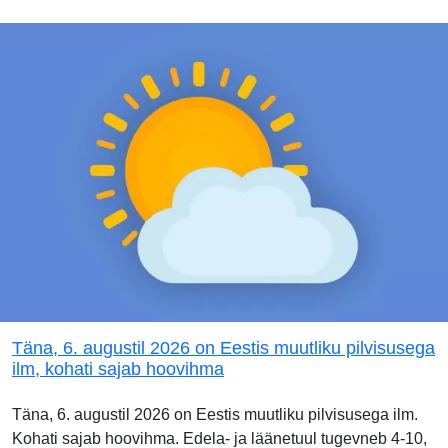
Täna, 6. augustil 2026 on Eestis muutliku pilvisusega
ilm, kohati sajab hoovihma
Täna, 6. augustil 2026 on Eestis muutliku pilvisusega ilm.
Kohati sajab hoovihma. Edela- ja läänetuul tugevneb 4-10,