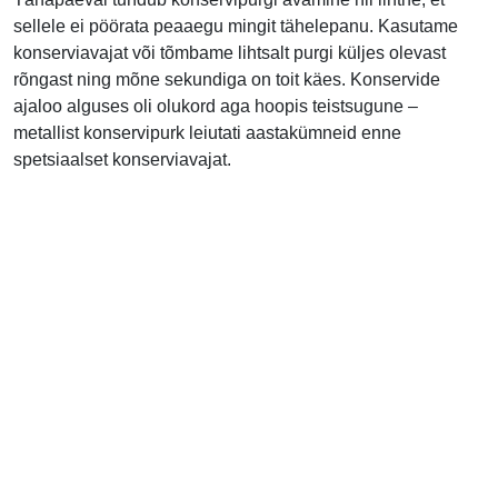
sellele ei pöörata peaaegu mingit tähelepanu. Kasutame
konserviavajat või tõmbame lihtsalt purgi küljes olevast
rõngast ning mõne sekundiga on toit käes. Konservide
ajaloo alguses oli olukord aga hoopis teistsugune –
metallist konservipurk leiutati aastakümneid enne
spetsiaalset konserviavajat.