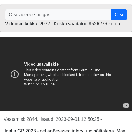
Otsi
Videosid kokku: 2072 | Kokku vaadatud 8526276 korda
Vaatamisi: 2844, lisatud: 2023-09-01 12:50:25 -
Itaalia GP 2023 - neljapäevased intervjuud sõitjatega. Max