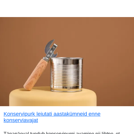
Konservipurk leiutati aastakümneid enne
konserviavajat
Tänapäeval tundub konservipurgi avamine nii lihtne, et