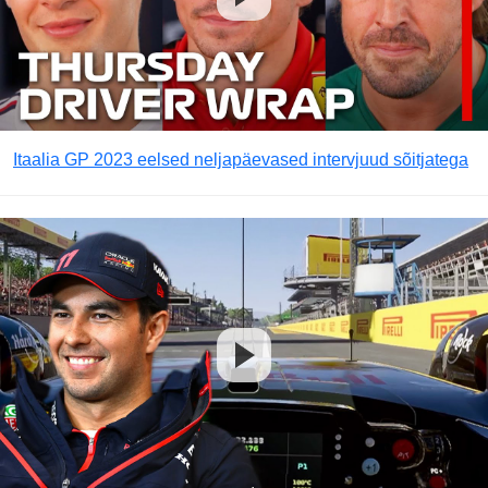
Itaalia GP 2023 eelsed neljapäevased intervjuud sõitjatega