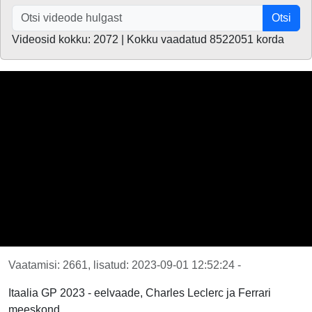
Otsi
Videosid kokku: 2072 | Kokku vaadatud 8522051 korda
Vaatamisi: 2661, lisatud: 2023-09-01 12:52:24 -
Itaalia GP 2023 - eelvaade, Charles Leclerc ja Ferrari
meeskond