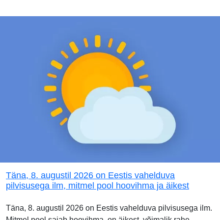
Täna, 8. augustil 2026 on Eestis vahelduva
pilvisusega ilm, mitmel pool hoovihma ja äikest
Täna, 8. augustil 2026 on Eestis vahelduva pilvisusega ilm.
Mitmel pool sajab hoovihma, on äikest, võimalik rahe.