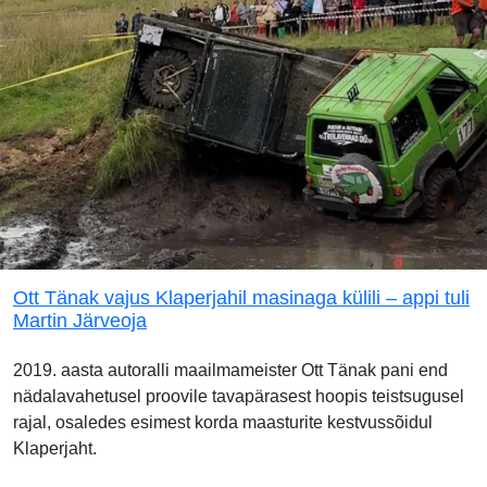
Ott Tänak vajus Klaperjahil masinaga külili – appi tuli
Martin Järveoja
2019. aasta autoralli maailmameister Ott Tänak pani end
nädalavahetusel proovile tavapärasest hoopis teistsugusel
rajal, osaledes esimest korda maasturite kestvussõidul
Klaperjaht.