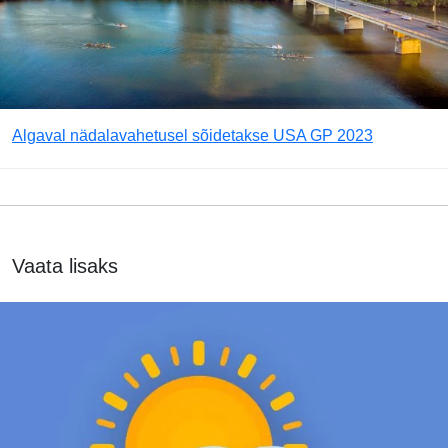
Algaval nädalavahetusel sõidetakse USA GP 2023
Vaata lisaks