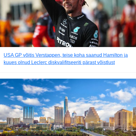
USA GP võitis Verstappen, teise koha saanud Hamilton ja
kuues olnud Leclerc diskvalifitseeriti pärast võistlust