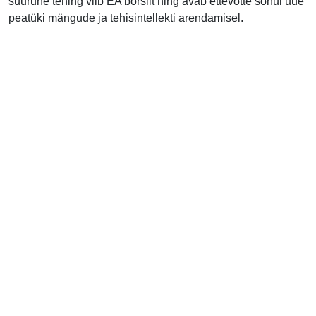
suurune tehing viib EA börsilt ning avab ettevõtte sõnul uue
peatüki mängude ja tehisintellekti arendamisel.