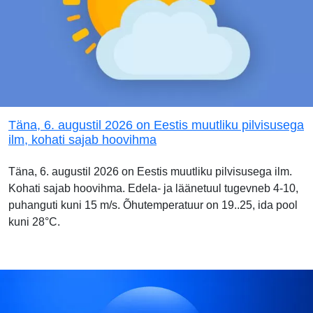
Täna, 6. augustil 2026 on Eestis muutliku pilvisusega
ilm, kohati sajab hoovihma
Täna, 6. augustil 2026 on Eestis muutliku pilvisusega ilm.
Kohati sajab hoovihma. Edela- ja läänetuul tugevneb 4-10,
puhanguti kuni 15 m/s. Õhutemperatuur on 19..25, ida pool
kuni 28°C.