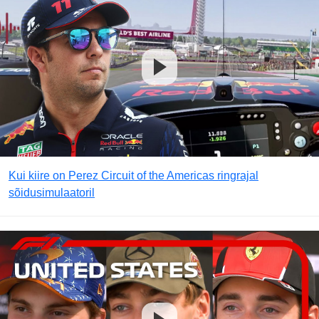
Kui kiire on Perez Circuit of the Americas ringrajal
sõidusimulaatoril