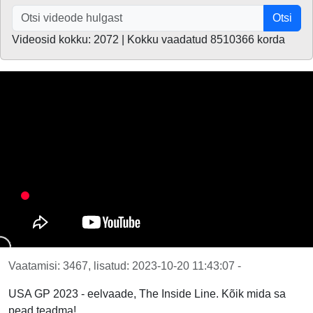
Otsi
Videosid kokku: 2072 | Kokku vaadatud 8510366 korda
Vaatamisi: 3467, lisatud: 2023-10-20 11:43:07 -
USA GP 2023 - eelvaade, The Inside Line. Kõik mida sa
pead teadma!