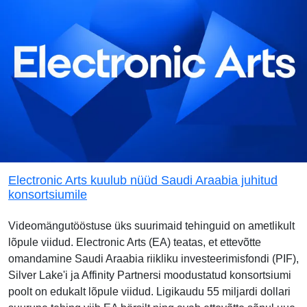
Electronic Arts kuulub nüüd Saudi Araabia juhitud
konsortsiumile
Videomängutööstuse üks suurimaid tehinguid on ametlikult
lõpule viidud. Electronic Arts (EA) teatas, et ettevõtte
omandamine Saudi Araabia riikliku investeerimisfondi (PIF),
Silver Lake'i ja Affinity Partnersi moodustatud konsortsiumi
poolt on edukalt lõpule viidud. Ligikaudu 55 miljardi dollari