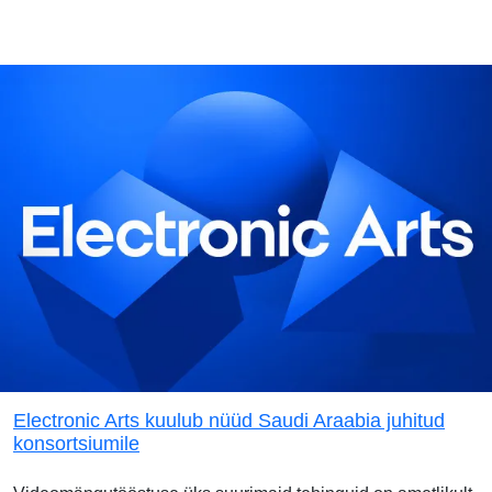
Electronic Arts kuulub nüüd Saudi Araabia juhitud
konsortsiumile