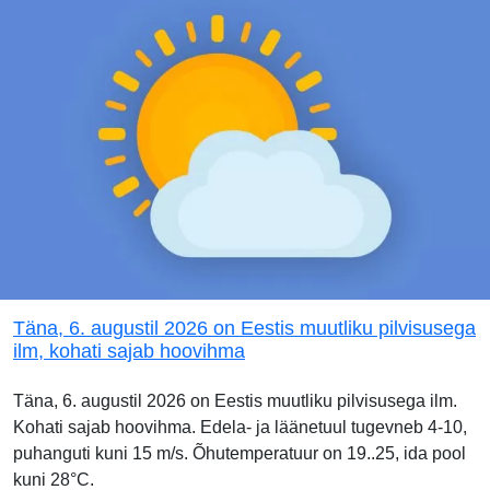
Täna, 6. augustil 2026 on Eestis muutliku pilvisusega
ilm, kohati sajab hoovihma
Täna, 6. augustil 2026 on Eestis muutliku pilvisusega ilm.
Kohati sajab hoovihma. Edela- ja läänetuul tugevneb 4-10,
puhanguti kuni 15 m/s. Õhutemperatuur on 19..25, ida pool
kuni 28°C.