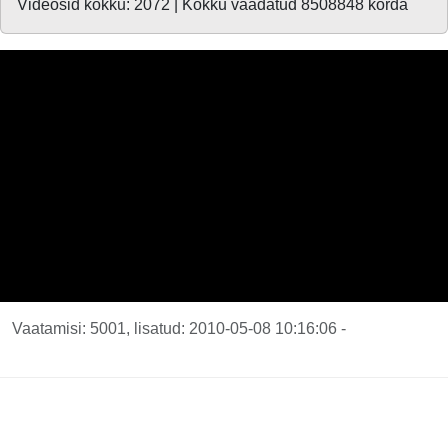
Videosid kokku: 2072 | Kokku vaadatud 8508848 korda
Vaatamisi: 5001, lisatud: 2010-05-08 10:16:06 -