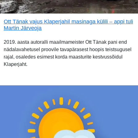
Ott Tänak vajus Klaperjahil masinaga külili – appi tuli
Martin Järveoja
2019. aasta autoralli maailmameister Ott Tänak pani end
nädalavahetusel proovile tavapärasest hoopis teistsugusel
rajal, osaledes esimest korda maasturite kestvussõidul
Klaperjaht.