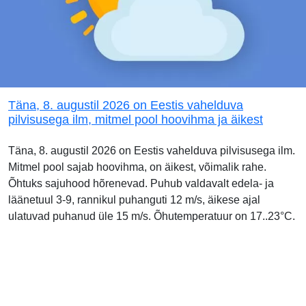
Täna, 8. augustil 2026 on Eestis vahelduva
pilvisusega ilm, mitmel pool hoovihma ja äikest
Täna, 8. augustil 2026 on Eestis vahelduva pilvisusega ilm.
Mitmel pool sajab hoovihma, on äikest, võimalik rahe.
Õhtuks sajuhood hõrenevad. Puhub valdavalt edela- ja
läänetuul 3-9, rannikul puhanguti 12 m/s, äikese ajal
ulatuvad puhanud üle 15 m/s. Õhutemperatuur on 17..23°C.