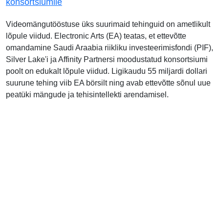
konsortsiumile
Videomängutööstuse üks suurimaid tehinguid on ametlikult
lõpule viidud. Electronic Arts (EA) teatas, et ettevõtte
omandamine Saudi Araabia riikliku investeerimisfondi (PIF),
Silver Lake'i ja Affinity Partnersi moodustatud konsortsiumi
poolt on edukalt lõpule viidud. Ligikaudu 55 miljardi dollari
suurune tehing viib EA börsilt ning avab ettevõtte sõnul uue
peatüki mängude ja tehisintellekti arendamisel.