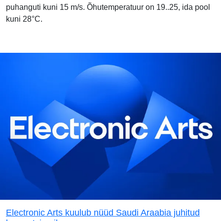
puhanguti kuni 15 m/s. Õhutemperatuur on 19..25, ida pool
kuni 28°C.
Electronic Arts kuulub nüüd Saudi Araabia juhitud