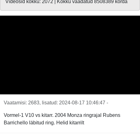
Videosid kokku: 2072 | Kokku vaadatud 8508389 korda
Vaatamisi: 2683, lisatud: 2024-08-17 10:46:47 -
Vormel-1 V10 vs kitarr. 2004 Monza ringrajal Rubens
Barrichello läbitud ring. Helid kitarrilt