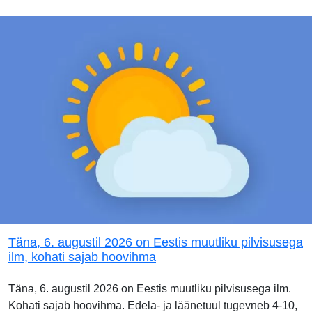
Täna, 6. augustil 2026 on Eestis muutliku pilvisusega
ilm, kohati sajab hoovihma
Täna, 6. augustil 2026 on Eestis muutliku pilvisusega ilm.
Kohati sajab hoovihma. Edela- ja läänetuul tugevneb 4-10,