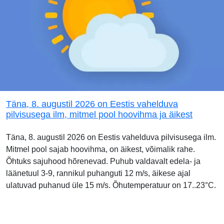
Täna, 8. augustil 2026 on Eestis vahelduva
pilvisusega ilm, mitmel pool hoovihma ja äikest
Täna, 8. augustil 2026 on Eestis vahelduva pilvisusega ilm.
Mitmel pool sajab hoovihma, on äikest, võimalik rahe.
Õhtuks sajuhood hõrenevad. Puhub valdavalt edela- ja
läänetuul 3-9, rannikul puhanguti 12 m/s, äikese ajal
ulatuvad puhanud üle 15 m/s. Õhutemperatuur on 17..23°C.