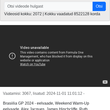
Otsi
Videosid kokku: 2072 | Kokku vaadatud 8522128 korda
Vaatamisi: 3067, lisatud: 2024-11-01 11:01:12 -
Brasiilia GP 2024 - eelvaade, Weekend Warm-Up
eelvaade, Alex Jacques, James Hinchcliffe, Ruth