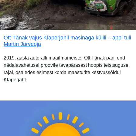
Ott Tänak vajus Klaperjahil masinaga külili – appi tuli
Martin Järveoja
2019. aasta autoralli maailmameister Ott Tänak pani end
nädalavahetusel proovile tavapärasest hoopis teistsugusel
rajal, osaledes esimest korda maasturite kestvussõidul
Klaperjaht.