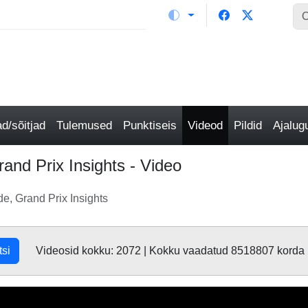
/sõitjad
Tulemused
Punktiseis
Videod
Pildid
Ajalu
and Prix Insights - Video
e, Grand Prix Insights
tsi
Videosid kokku: 2072 | Kokku vaadatud 8518807 korda