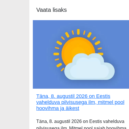
Vaata lisaks
Täna, 8. augustil 2026 on Eestis
vahelduva pilvisusega ilm, mitmel pool
hoovihma ja äikest
Täna, 8. augustil 2026 on Eestis vahelduva
pilvisusega ilm. Mitmel pool sajab hoovihma,