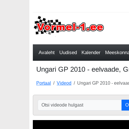
Avaleht
Uudised
Kalender
Meeskonnad
Ungari GP 2010 - eelvaade, Gr
Portaal
Videod
Ungari GP 2010 - eelvaad
O