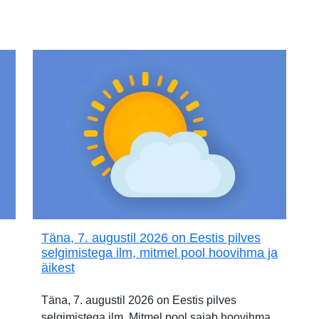
Täna, 7. augustil 2026 on Eestis pilves
selgimistega ilm, mitmel pool hoovihma ja
äikest
Täna, 7. augustil 2026 on Eestis pilves
selgimistega ilm. Mitmel pool sajab hoovihma,