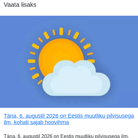
Vaata lisaks
Täna, 6. augustil 2026 on Eestis muutliku pilvisusega
ilm, kohati sajab hoovihma
Täna, 6. augustil 2026 on Eestis muutliku pilvisusega ilm.