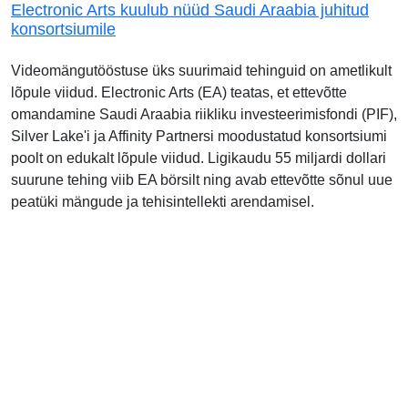
Electronic Arts kuulub nüüd Saudi Araabia juhitud
konsortsiumile
Videomängutööstuse üks suurimaid tehinguid on ametlikult
lõpule viidud. Electronic Arts (EA) teatas, et ettevõtte
omandamine Saudi Araabia riikliku investeerimisfondi (PIF),
Silver Lake'i ja Affinity Partnersi moodustatud konsortsiumi
poolt on edukalt lõpule viidud. Ligikaudu 55 miljardi dollari
suurune tehing viib EA börsilt ning avab ettevõtte sõnul uue
peatüki mängude ja tehisintellekti arendamisel.