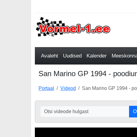
Avaleht
Uudised
Kalender
Meeskonnad
San Marino GP 1994 - poodiu
Portaal
Videod
San Marino GP 1994 - p
O