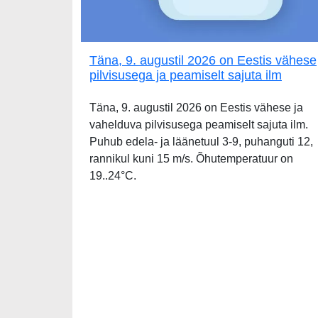
Täna, 9. augustil 2026 on Eestis vähese
pilvisusega ja peamiselt sajuta ilm
Täna, 9. augustil 2026 on Eestis vähese ja
vahelduva pilvisusega peamiselt sajuta ilm.
Puhub edela- ja läänetuul 3-9, puhanguti 12,
rannikul kuni 15 m/s. Õhutemperatuur on
19..24°C.