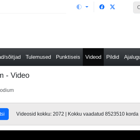
/sõitjad
Tulemused
Punktiseis
Videod
Pildid
Ajalu
m - Video
oodium
tsi
Videosid kokku: 2072 | Kokku vaadatud 8523510 korda